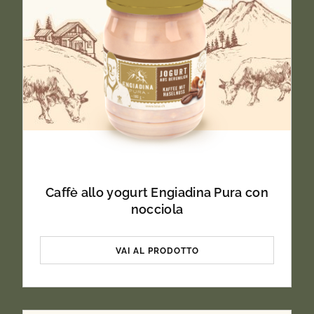
Sale
0.09g
Denominazione
Yogurt intero al latte e miele di mandorle
(3,8% di grassi nel latte).
Quantità netta
180g
Caffè allo yogurt Engiadina Pura con
nocciola
VAI AL PRODOTTO