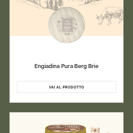
Energia / valore
527 kJ (126 kcal)
energetico
Grassi
4.9g
di cui acidi grassi
2.1g
saturi
Engiadina Pura Berg Brie
Carboidrati
16.0g
VAI AL PRODOTTO
di cui zuccheri
12.0g
Proteine
4.0g