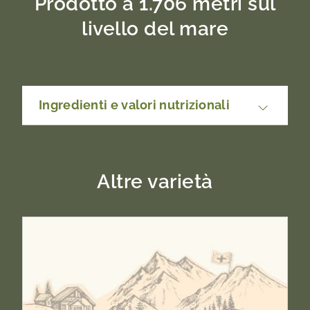
Prodotto a 1.706 metri sul
livello del mare
Ingredienti e valori nutrizionali
Yogurt a base di latte intero pastorizzato*
(CH), zucchero (CH), proteine del latte (CH),
miele in polvere, miele, mandorle.
Altre varietà
Può contenere tracce di frutta a guscio.
*Da zone di montagna.
100g contengono: