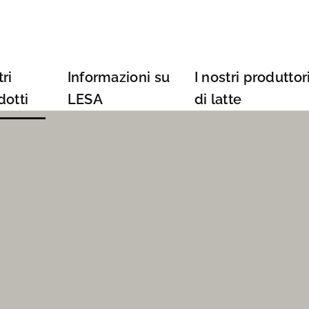
ri
Informazioni su
I nostri produttor
dotti
LESA
di latte