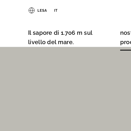
LESA
IT
Il sapore di 1.706 m sul
nost
livello del mare.
pro