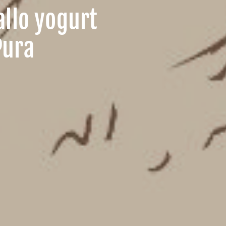
allo yogurt
Pura