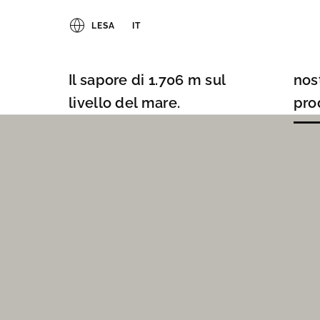
LESA
IT
Il sapore di 1.706 m sul
nost
livello del mare.
pro