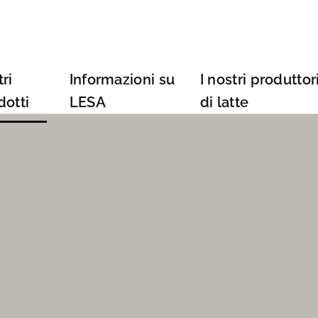
ri
Informazioni su
I nostri produttor
dotti
LESA
di latte