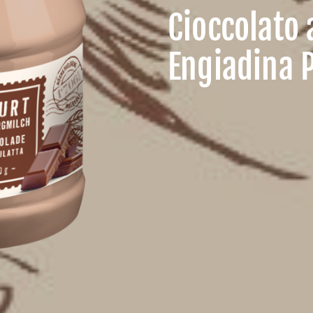
Cioccolato 
Engiadina 