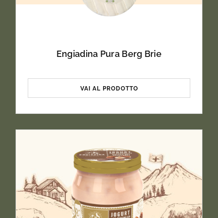
Carboidrati
< 0.1g
Engiadina Pura Berg Brie
di cui zuccheri
< 0.1g
VAI AL PRODOTTO
Proteine
27.0g
Sale
2.0g
Denominazione
Formaggio svizzero a pasta semidura, a
base di latte di montagna termizzato.