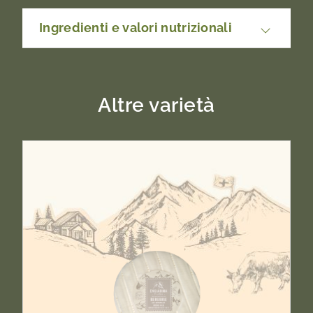
Ingredienti e valori nutrizionali
Latte di montagna*, sale, fermenti, caglio.
*Certificato di montagna.
Altre varietà
100g contengono:
Energia / valore
1337 kJ (321 kcal)
energetico
Grassi
22.0g
di cui acidi grassi
15.4g
saturi