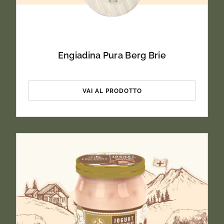
Carboidrati
< 0.1g
Engiadina Pura Berg Brie
di cui zuccheri
< 0.1g
VAI AL PRODOTTO
Proteine
30.0g
Sale
2.0g
Denominazione
Formaggio svizzero a pasta semidura, tre
quarti di grasso, prodotto con latte di