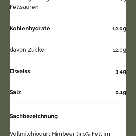
Fettsäuren
Kohlenhydrate
12.0g
davon Zucker
12.0g
Eiweiss
3.4g
Salz
0.1g
Sachbezeichnung
Vollmilchjogurt Himbeer (4,0% Fett im