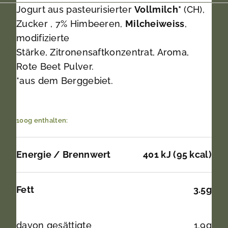
Jogurt aus pasteurisierter
Vollmilch*
(CH),
Zucker , 7% Himbeeren,
Milcheiweiss
,
modifizierte
Stärke, Zitronensaftkonzentrat, Aroma,
Rote Beet Pulver.
*aus dem Berggebiet.
100g enthalten:
Energie / Brennwert
401 kJ (95 kcal)
Fett
3.5g
davon gesättigte
1.9g